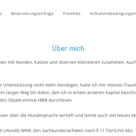
e
Reservierungsanfrage
Preisliste
Aufnahmebedingungen
Über mich
chen mit Hunden, Katzen und diversen Kleintieren zusammen. Auc
e Unterstützung nicht mehr benötigen, habe ich mir meinen Traum 
n langer Weg bis dahin, den ich in einem anderen Kapitel beschr
nden Objekt einmal
HIER
durchlesen.
en über die Hundesprache vertieft und lernte auch viel Neues k
0 LHundG NRW, den Sachkundenachweis nach § 11 TierSchG Abs. 1 