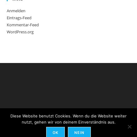
Anmelden
Eintrags-Feed
Kommentar-Feed
WordPress.org
Diese Website benutzt Cookies. Wenn du die Website weiter
nutzt, gehen wir von deinem Einverständnis aus.
Impressum
-
Datenschutzerklärung
-
AGB
-
Kontakt
OK
NEIN