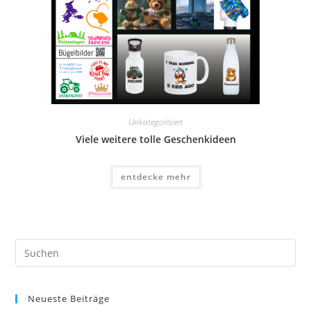
Unkategorisiert
Viele weitere tolle Geschenkideen
entdecke mehr
Pre
Es
to
Neueste Beiträge
clo